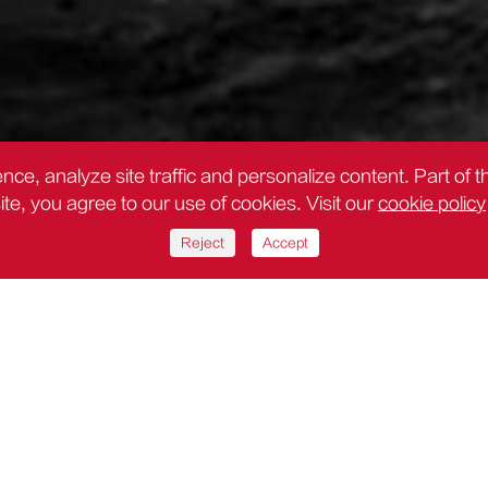
nce, analyze site traffic and personalize content. Part of 
site, you agree to our use of cookies. Visit our
cookie policy
Reject
Accept