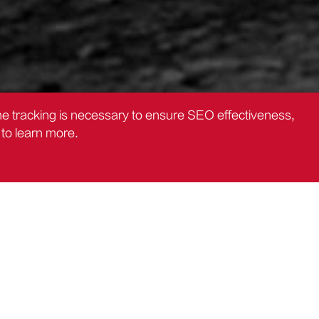
the tracking is necessary to ensure SEO effectiveness,
to learn more.
