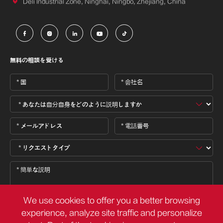

Deli Industrial Zone, Ninghai, Ningbo, Zhejiang, China





無料の相談を受ける
We use cookies to offer you a better browsing
experience, analyze site traffic and personalize