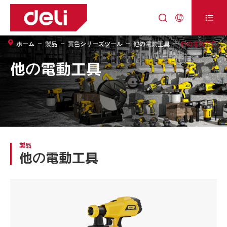



ホーム
製品
黄色シリーズツール
他の電動工具
他の電動工具
他の電動工具
製品
他の電動工具