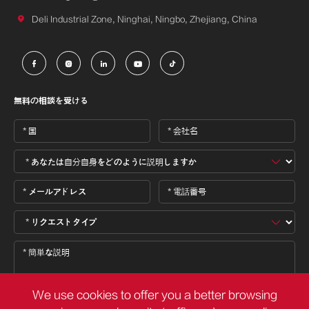

Deli Industrial Zone, Ninghai, Ningbo, Zhejiang, China





無料の相談を受ける
We use cookies to offer you a better browsing