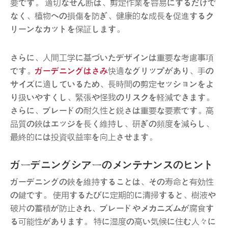
要です。 適切なせん断は、剪定作業を容易にするだけで
なく、植物への損傷を防ぎ、健康的な成長を促進するク
リーンなカットを保証します。
さらに、人間工学に基づいたデザインは重要な考慮事項
です。
ガーデニングはさみ
快適なグリップがあり、手の
サイズに適しているため、長時間の剪定セッションをよ
り扱いやすくし、緊張や怪我のリスクを軽減できます。
さらに、ブレードの耐久性と鋭さは重要な要素です。高
品質の鋏はエッジを長く維持し、研ぎの頻度を減らし、
最終的には投資収益率を向上させます。
ガーデニングシアーのメンテナンスのヒント
ガーデニングの鋏を維持することは、その寿命と有効性
の鍵です。 使用するたびに定期的に清掃すると、樹液や
破片の蓄積が防止され、ブレードやメカニズムが腐食す
る可能性があります。 特に湿度の高い気候に住む人々に