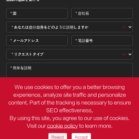
We use cookies to offer you a better browsing
experience, analyze site traffic and personalize
content. Part of the tracking is necessary to ensure

SEO effectiveness,
By using this site, you agree to our use of cookies.
Visit our
cookie policy
to learn more.
著作権 ©
Deli Group Co.,Ltd.
すべての権利が予約されています。
サイトマップ
プライバシーポリシー
Reject
Accept