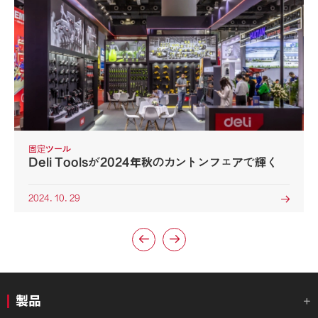
固定ツール
Deli Toolsが2024年秋のカントンフェアで輝く
2024. 10. 29



製品
