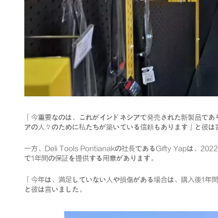
「今重要なのは、これがインドネシアで発売された新製品であ
アの人々のために私たちが築いている信頼もあります」と彼は
一方、Deli Tools Pontianakの社長であるGifty 
で1年間の保証を提供する用意があります。
「今年は、満足していない人や損傷がある場合は、購入後1年間
と彼は言いました。