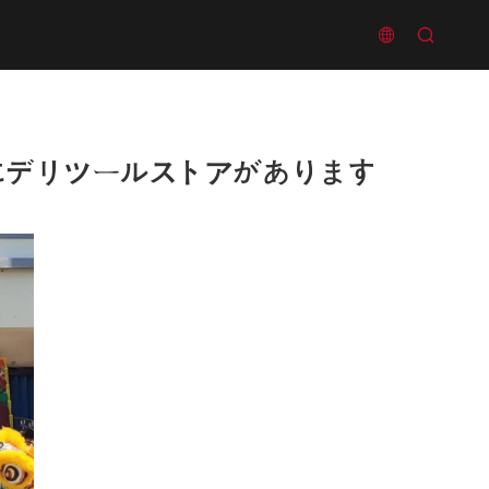


にデリツールストアがあります