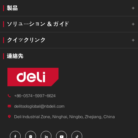
製品

ソリューション & ガイド

クイックリンク

連絡先

+86-0574-5997-6624

delitoolsglobal@nbdeli.com

Deli Industrial Zone, Ninghai, Ningbo, Zhejiang, China




