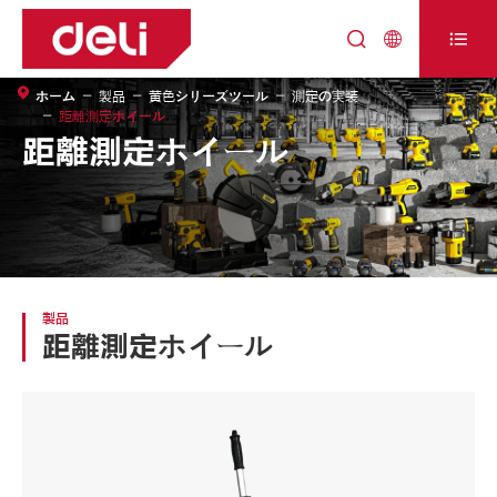



ホーム
製品
黄色シリーズツール
測定の実装
距離測定ホイール
距離測定ホイール
製品
距離測定ホイール