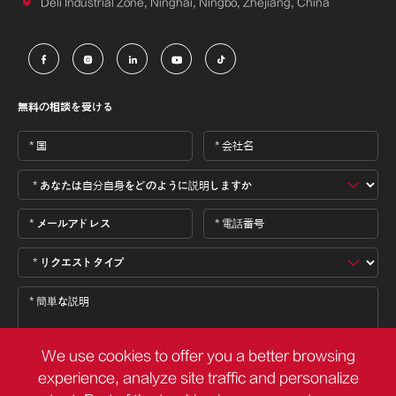

Deli Industrial Zone, Ninghai, Ningbo, Zhejiang, China





無料の相談を受ける
We use cookies to offer you a better browsing
experience, analyze site traffic and personalize