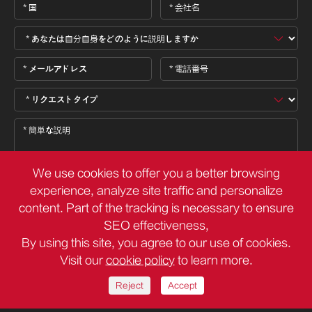
We use cookies to offer you a better browsing
experience, analyze site traffic and personalize
content. Part of the tracking is necessary to ensure

SEO effectiveness,
By using this site, you agree to our use of cookies.
Visit our
cookie policy
to learn more.
著作権 ©
Deli Group Co.,Ltd.
すべての権利が予約されています。
サイトマップ
プライバシーポリシー
Reject
Accept