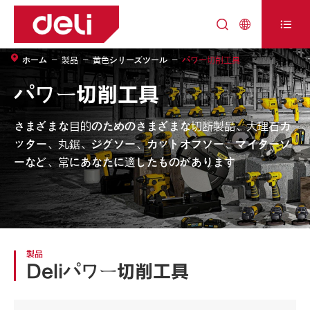



ホーム
製品
黄色シリーズツール
パワー切削工具
パワー切削工具
さまざまな目的のためのさまざまな切断製品、大理石カ
ッター、丸鋸、ジグソー、カットオフソー、マイターソ
ーなど、常にあなたに適したものがあります
製品
Deliパワー切削工具