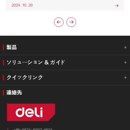
2024. 10. 29



製品

ソリューション & ガイド

クイックリンク

連絡先

+86-0574-5997-6624