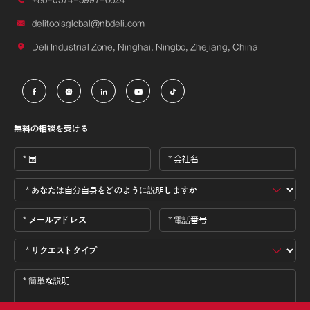

delitoolsglobal@nbdeli.com

Deli Industrial Zone, Ninghai, Ningbo, Zhejiang, China





無料の相談を受ける