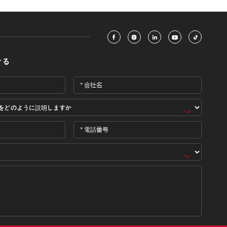





ける