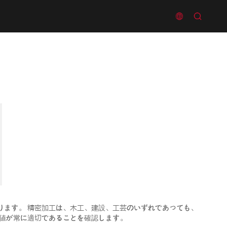


ります。 精密加工は、木工、建設、工芸のいずれであっても、
定値が常に適切であることを確認します。