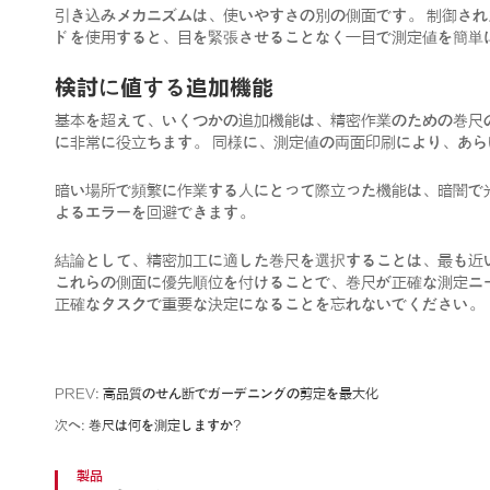
引き込みメカニズムは、使いやすさの別の側面です。 制御さ
ドを使用すると、目を緊張させることなく一目で測定値を簡単
検討に値する追加機能
基本を超えて、いくつかの追加機能は、精密作業のための巻尺
に非常に役立ちます。 同様に、測定値の両面印刷により、あ
暗い場所で頻繁に作業する人にとって際立った機能は、暗闇で
よるエラーを回避できます。
結論として、精密加工に適した巻尺を選択することは、最も近
これらの側面に優先順位を付けることで、巻尺が正確な測定ニ
正確なタスクで重要な決定になることを忘れないでください。
PREV:
高品質のせん断でガーデニングの剪定を最大化
次へ:
巻尺は何を測定しますか?
製品