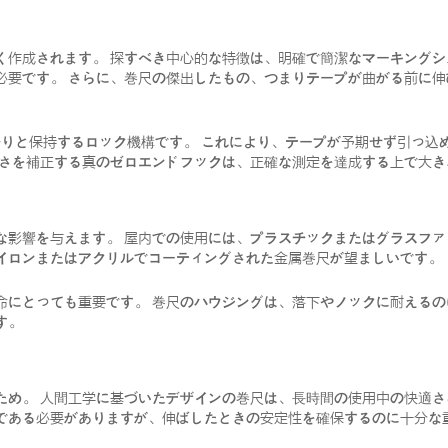
く作成されます。 探すべき中心的な特徴は、明確で簡潔なマーキングシ
必要です。 さらに、巻尺の傑出したもの、つまりテープが曲がる前に
りと保持するロック機構です。 これにより、テープが予期せず引っ込
厚さを補正する真のゼロエンドフックは、正確な測定を達成する上で大き
な影響を与えます。 屋内での使用には、プラスチックまたはグラスファ
イロンまたはアクリルでコーティングされた金属巻尺が望ましいです。
命にとっても重要です。 巻尺のハウジングは、落下やノックに耐えるの
す。
ため。 人間工学に基づいたデザインの巻尺は、長時間の使用中の快適さ
である必要がありますが、伸ばしたときの安定性を確保するのに十分な