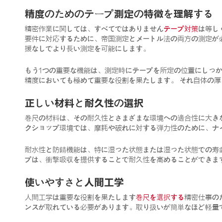
精度のためのテープ測定の特徴を理解する
精密作業に関しては、すべてではありません
テープ対策
は等し
要件に対応するために、帝国測定とメートル法の両方の測定が
援なしでより長い測定を可能にします。
もう1つの重要な機能は、測定時にテープを所定の位置にしっか
精度においても極めて重要な役割を果たします。 それ自体の
正しい材料と耐久性の選択
巻尺の材料は、その耐久性とさまざまな環境への適合性に大き
クショップ環境では、摩耗や破れに対する弾力性のために、ナ
耐水性と防錆機能は、特に湿った状態または湿った状態での寿
プは、衝撃吸収を提供することで耐久性を高めることができま
使いやすさと人間工学
人間工学は重要な役割を果たします
巻尺を選択する
精密仕事の
ンスが取れている必要があります。取り扱いが簡単なほど軽量