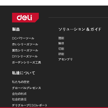
製品
ソリューション & ガイド
掘削
DCパワーツール
解体
赤いシリーズツール
切削
黄色シリーズツール
研削
DIYシリーズツール
アセンブリ
ガーデンシリーズ工具
私達について
私たちの歴史
グローバルプレゼンス
会社の利点
社会的責任
デリグループESGレポート