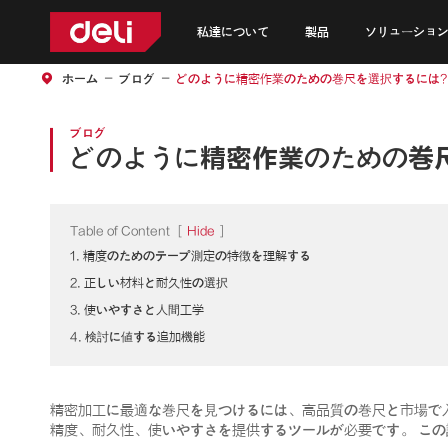
私達について
製品
ソリューション
ホーム
ブログ
どのように精密作業のための巻尺を選択するには?
ブログ
どのように精密作業のための巻
Table of Content
[
Hide
]
1. 精度のためのテープ測定の特徴を理解する
2. 正しい材料と耐久性の選択
3. 使いやすさと人間工学
4. 検討に値する追加機能
精密加工に最適な巻尺を見つけるには、高品質の巻尺と市場で
精度、耐久性、使いやすさを提供するツールが必要です。 こ