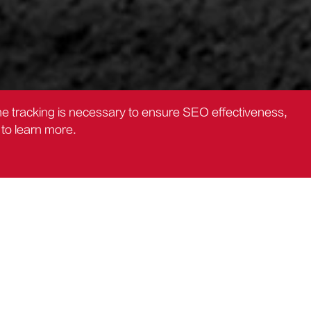
the tracking is necessary to ensure SEO effectiveness,
to learn more.
