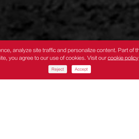
nce, analyze site traffic and personalize content. Part of 
site, you agree to our use of cookies. Visit our
cookie policy
Reject
Accept