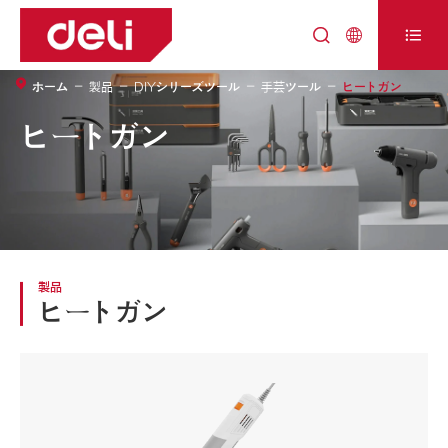



ホーム
製品
DIYシリーズツール
手芸ツール
ヒートガン
ヒートガン
製品
ヒートガン