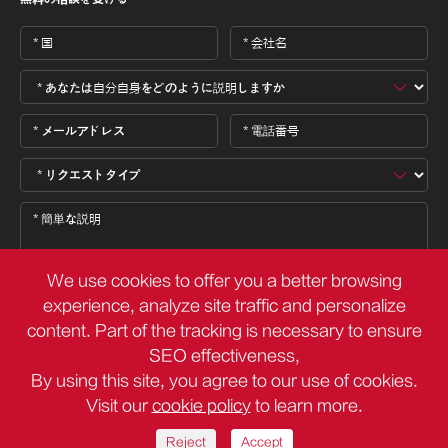
We use cookies to offer you a better browsing
experience, analyze site traffic and personalize
content. Part of the tracking is necessary to ensure

SEO effectiveness,
By using this site, you agree to our use of cookies.
Visit our
cookie policy
to learn more.
著作権 ©
Deli Group Co.,Ltd.
すべての権利が予約されています。
サイトマップ
プライバシーポリシー
Reject
Accept