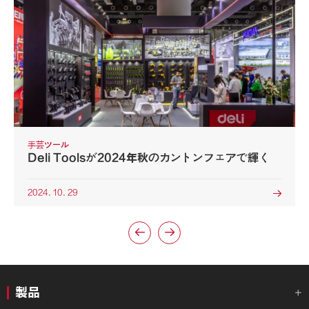
手芸ツール
Deli Toolsが2024年秋のカントンフェアで輝く
2024. 10. 29



製品
