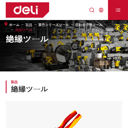



ホーム
製品
黄色シリーズツール
自動車修理ツール
絶縁ツール
絶縁ツール
製品
絶縁ツール