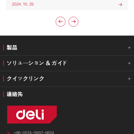
2024. 10. 29



製品

ソリューション & ガイド

クイックリンク

連絡先

+86-0574-5997-6624