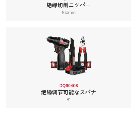
絶縁切削ニッパー
160mm
DQ90408
绝縁调节可能なスパナ
8"