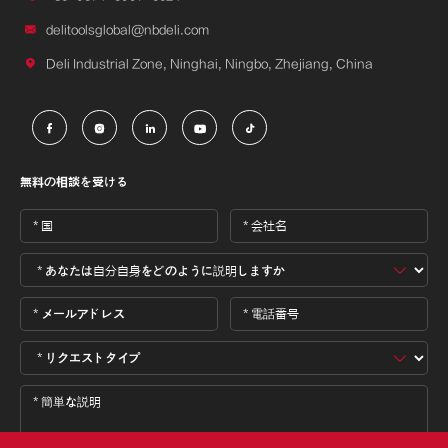

delitoolsglobal@nbdeli.com

Deli Industrial Zone, Ninghai, Ningbo, Zhejiang, China





無料の相談を受ける