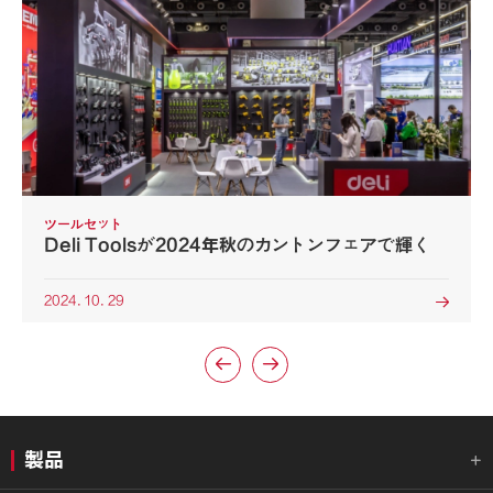
ツールセット
Deli Toolsが2024年秋のカントンフェアで輝く
2024. 10. 29



製品
