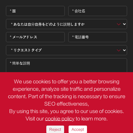
We use cookies to offer you a better browsing
experience, analyze site traffic and personalize
content. Part of the tracking is necessary to ensure

SEO effectiveness,
By using this site, you agree to our use of cookies.
Visit our
cookie policy
to learn more.
著作権 ©
Deli Group Co.,Ltd.
すべての権利が予約されています。
サイトマップ
プライバシーポリシー
Reject
Accept