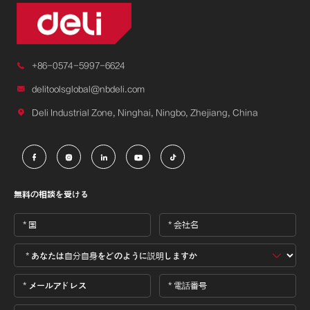

+86-0574-5997-6624

delitoolsglobal@nbdeli.com

Deli Industrial Zone, Ninghai, Ningbo, Zhejiang, China





無料の相談を受ける