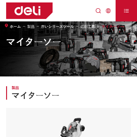



ホーム
製品
赤いシリーズツール
切削工具
マイターソー
マイターソー
製品
マイターソー