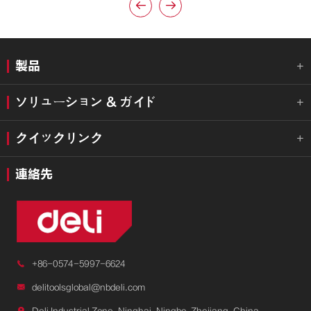


製品

ソリューション & ガイド

クイックリンク

連絡先

+86-0574-5997-6624

delitoolsglobal@nbdeli.com

Deli Industrial Zone, Ninghai, Ningbo, Zhejiang, China