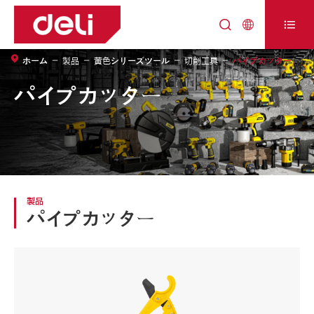



ホーム
製品
黄色シリーズツール
切削工具
パイプカッター
パイプカッター
製品
パイプカッター