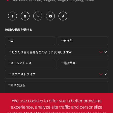





無料の相談を受ける
We use cookies to offer you a better browsing
experience, analyze site traffic and personalize