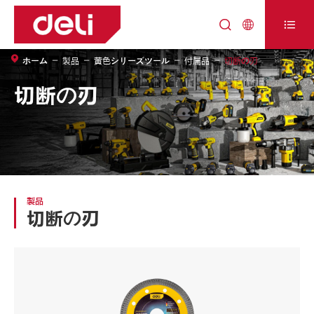



ホーム
製品
黄色シリーズツール
付属品
切断の刃
切断の刃
製品
切断の刃