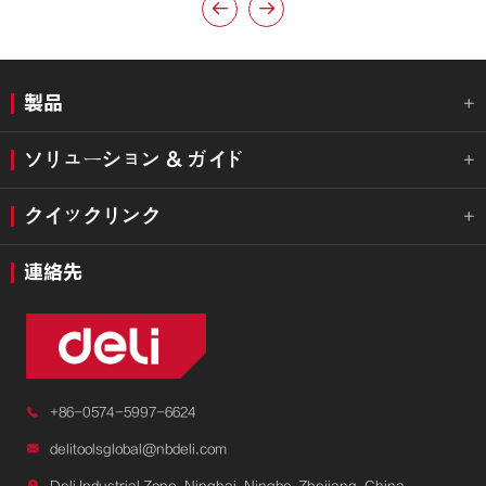


製品

ソリューション & ガイド

クイックリンク

連絡先

+86-0574-5997-6624

delitoolsglobal@nbdeli.com

Deli Industrial Zone, Ninghai, Ningbo, Zhejiang, China