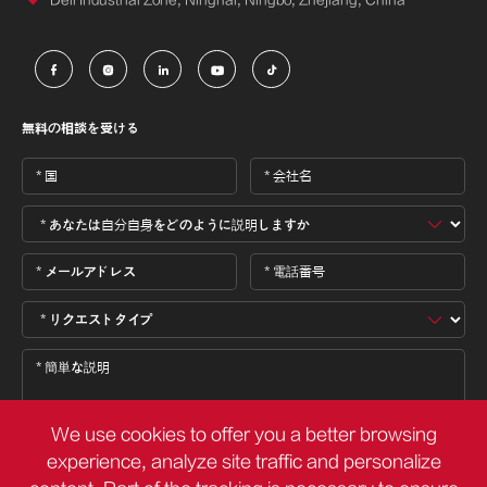





無料の相談を受ける
We use cookies to offer you a better browsing
experience, analyze site traffic and personalize