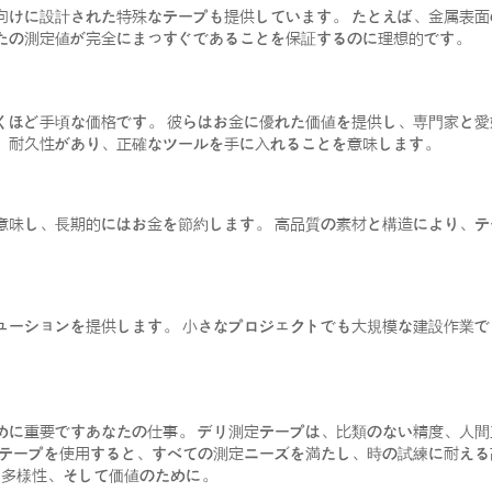
向けに設計された特殊なテープも提供しています。 たとえば、金属表
たの測定値が完全にまっすぐであることを保証するのに理想的です。
くほど手頃な価格です。 彼らはお金に優れた価値を提供し、専門家と愛
、耐久性があり、正確なツールを手に入れることを意味します。
意味し、長期的にはお金を節約します。 高品質の素材と構造により、
ューションを提供します。 小さなプロジェクトでも大規模な建設作業
めに重要ですあなたの仕事。 デリ測定テープは、比類のない精度、人
定テープを使用すると、すべての測定ニーズを満たし、時の試練に耐える
、多様性、そして価値のために。