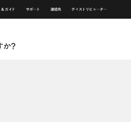
 & ガイド
サポート
連絡先
ディストリビューター
すか?