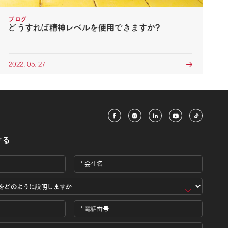
ブログ
どうすれば精神レベルを使用できますか?
2022. 05. 27






ける