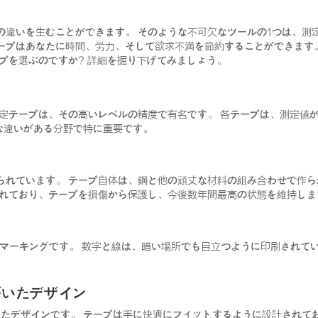
違いを生むことができます。 そのような不可欠なツールの1つは、測
ープはあなたに時間、労力、そして欲求不満を節約することができます
プを選ぶのですか? 詳細を掘り下げてみましょう。
測定テープは、その高いレベルの精度で有名です。 各テープは、測定値
な違いがある分野で特に重要です。
られています。 テープ自体は、鋼と他の頑丈な材料の組み合わせで作
られており、テープを損傷から保護し、今後数年間最高の状態を維持しま
すいマーキングです。 数字と線は、暗い場所でも目立つように印刷されて
づいたデザイン
いたデザインです。 テープは手に快適にフィットするように設計されて