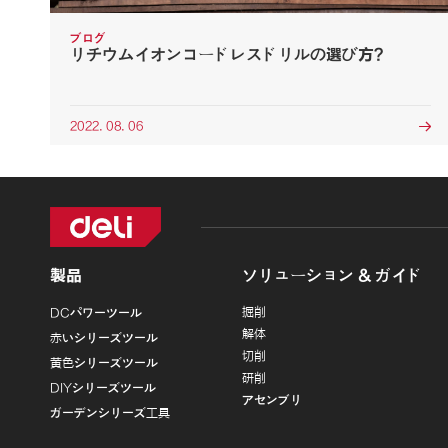
ブログ
リチウムイオンコードレスドリルの選び方?
2022. 08. 06

製品
ソリューション & ガイド
掘削
DCパワーツール
解体
赤いシリーズツール
切削
黄色シリーズツール
研削
DIYシリーズツール
アセンブリ
ガーデンシリーズ工具