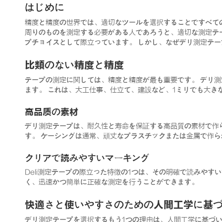
はじめに
精度と精度の世界では、適切なツールを選択することですべての
周りのものを測定する必要がある人であろうと、適切な測定テ
プチョイスとして際立っています。 しかし、なぜデリ測定テー
比類のない精度と精度
テープの測定に関しては、精度と精度が最も重要です。 デリ
ます。 これは、大工仕事、仕立て、建設など、1ミリでも大き
高品质の素材
デリ測定テープは、耐久性と寿命を保証する高品質の素材で作
す。 ケーシングは通常、頑丈なプラスチックまたは金属で作
クリアで読みやすいマーキング
Deli測定テープの際立った特徴の1つは、その明確で読みや
く、迅速かつ簡単に正確な測定を行うことができます。
快適さと使いやすさのための人間工学に基
デリ測定テープを選択するもう1つの理由は、人間工学に基づ