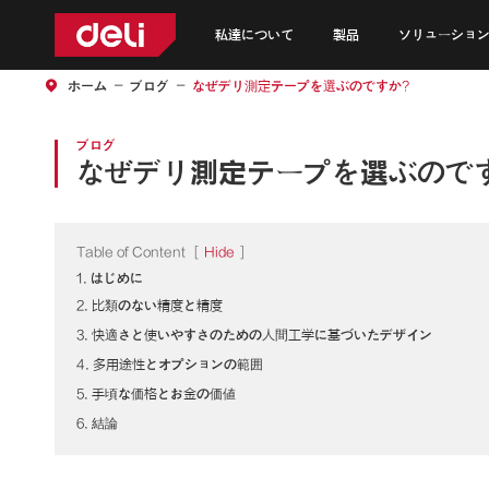
私達について
製品
ソリューション
ホーム
ブログ
なぜデリ測定テープを選ぶのですか?
ブログ
なぜデリ測定テープを選ぶので
Table of Content
[
Hide
]
1. はじめに
2. 比類のない精度と精度
3. 快適さと使いやすさのための人間工学に基づいたデザイン
4. 多用途性とオプションの範囲
5. 手頃な価格とお金の価値
6. 結論