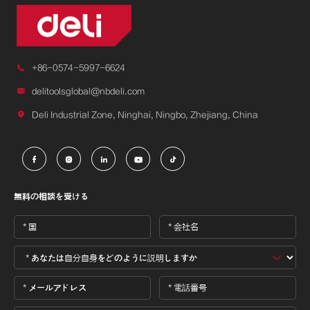

+86-0574-5997-6624

delitoolsglobal@nbdeli.com

Deli Industrial Zone, Ninghai, Ningbo, Zhejiang, China





無料の相談を受ける