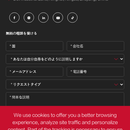





無料の相談を受ける
We use cookies to offer you a better browsing
experience, analyze site traffic and personalize
content. Part of the tracking is necessary to ensure